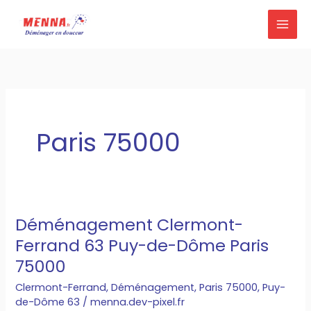
Aller
au
contenu
Paris 75000
Déménagement Clermont-
Déménagement
Ferrand 63 Puy-de-Dôme Paris
Clermont-
Ferrand
75000
63
Clermont-Ferrand
,
Déménagement
,
Paris 75000
,
Puy-
Puy-
de-Dôme 63
/
menna.dev-pixel.fr