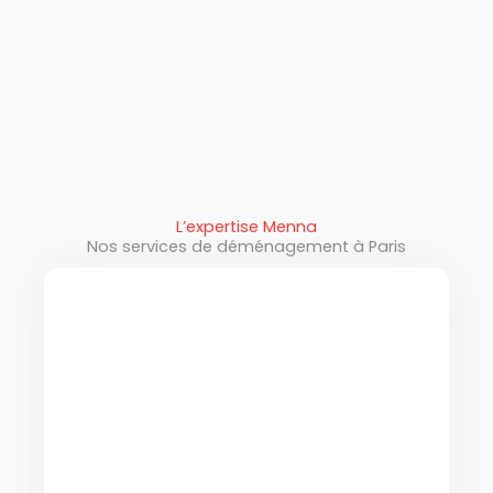
L’expertise Menna
Nos services de déménagement à Paris
Déménagement de particuliers à Paris
Menna accompagne les particuliers qui
souhaitent déménager à Paris ou vers
une autre ville en France ou à l’étranger.
Nos déménageurs professionnels
prennent en charge les principales