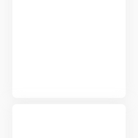
étapes du déménagement afin de
vous garantir un service fiable et
organisé.
Nous proposons différentes formules
selon vos besoins : emballage des
objets, protection du mobilier,
démontage et remontage des
meubles ainsi que transport sécurisé
jusqu’à votre nouveau logement.
Déménagement international
à Paris​