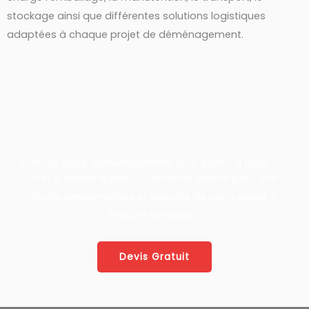
stockage ainsi que différentes solutions logistiques
adaptées à chaque projet de déménagement.
Confiez votre déménagement à un expert à Paris.
Prêt à sauter le pas ? Contactez Menna pour une
étude personnalisée et gratuite de votre projet à
Paris et sa région.
Devis Gratuit