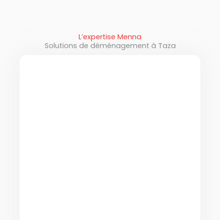
L’expertise Menna
Solutions de déménagement à Taza
Déménagement de particuliers à Taza
Menna accompagne les particuliers qui
souhaitent déménager à Taza ou vers
une autre ville en France ou à l’étranger.
Nos déménageurs qualifiés prennent
en charge l’ensemble du
déménagement pour vous assurer un
service fiable et parfaitement organisé.
Nous proposons différentes
prestations : emballage des biens,
protection du mobilier, démontage,