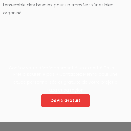
l’ensemble des besoins pour un transfert sûr et bien
organisé.
Confiez votre déménagement à un expert à Taza
Prêt à sauter le pas ? Contactez Menna pour une
étude personnalisée et gratuite de votre projet à
Taza et sa région.
Devis Gratuit