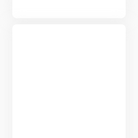
remontage et transport sécurisé.
Déménagement international
à Taza
Menna est spécialisée dans le
déménagement international
depuis Taza. Nous
accompagnons les
particuliers et les
professionnels qui souhaitent
déménager en France, en
Europe ou vers d’autres
destinations. Notre entreprise
organise la logistique