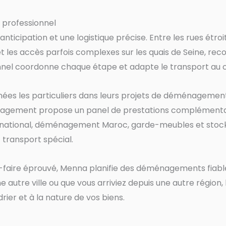
professionnel
cipation et une logistique précise. Entre les rues étroit
t les accès parfois complexes sur les quais de Seine, r
onnel coordonne chaque étape et adapte le transport au 
les particuliers dans leurs projets de déménagement e
gement propose un panel de prestations complémentair
tional, déménagement Maroc, garde-meubles et stocka
ransport spécial.
r-faire éprouvé, Menna planifie des déménagements fiab
e autre ville ou que vous arriviez depuis une autre région
er et à la nature de vos biens.