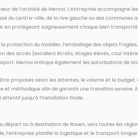
ur de l’activité de Menna. L’entreprise accompagne les fa
gisse du centre-ville, de la rive gauche ou des communes a
tout en protégeant soigneusement chaque bien transporté
la protection du mobilier, l’emballage des objets fragil
tion des accès (escaliers étroits, étages élevés, cour int
ansport. Menna anticipe également les autorisations de st
 proposés selon les attentes, le volume et le budget. De
ire et méthodique afin de garantir une transition serei
ttentif jusqu’à l’installation finale.
part ou à destination de Rouen, vers toutes les régions 
lle, l’entreprise planifie la logistique et le transport lon