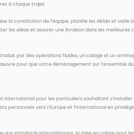
res à chaque trajet.
e la constitution de l’équipe, planifie les délais et veill
r les aléas et assurer une livraison dans les meilleures 
aduit par des opérations fluides, un calage et un arrima
 œuvre pour que votre déménagement sur l’ensemble du te
ternational pour les particuliers souhaitant s’installer
personnels vers l’Europe et l’international en privilégiant
aux standards internationaux, la mise en caisse pour les b