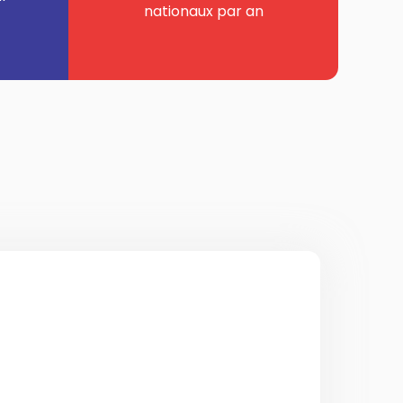
nationaux par an
ent international à Rouen
cialisée dans le déménagement
puis Rouen. Nous accompagnons les
 les professionnels qui souhaitent