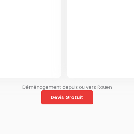
ment pour vous
déménager à l’ét
ement organisé.
destinations. N
ons : emballage
logistique du dé
, démontage,
transport sé
urisé.
spécialisés dans 
Déménagement depuis ou vers Rouen
Devis Gratuit