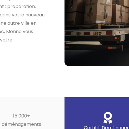
 : préparation,
n dans votre nouveau
e autre ville en
oc, Menna vous
 votre
15 000+
déménagements
Certifié Déménage