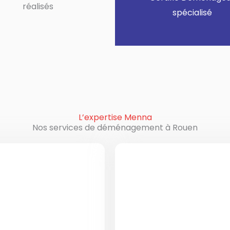
réalisés
spécialisé
L’expertise Menna
Nos services de déménagement à Rouen
s à Rouen
Déménagem
qui souhaitent
Menna est spé
 ville en France
international de
lifiés prennent
particuliers et