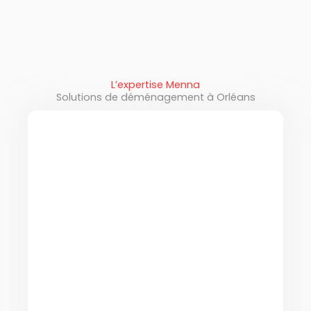
L’expertise Menna
Solutions de déménagement à Orléans
Déménagement de particuliers à
Orléans
Menna accompagne les particuliers qui
souhaitent déménager à Orléans ou
vers une autre ville en France ou à
l’étranger. Nos déménageurs
professionnels gèrent toutes les
étapes du déménagement afin de
garantir un service sécurisé et bien
organisé. Nous proposons plusieurs