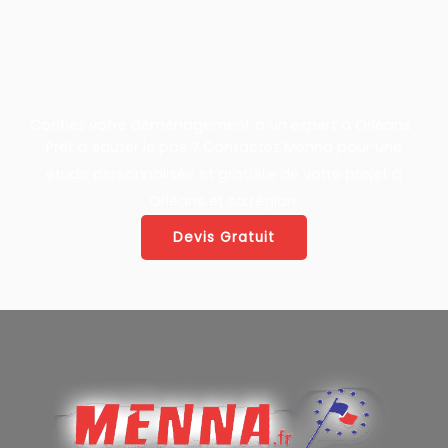
Confiez votre déménagement à un expert à Orléans
Prêt à sauter le pas ? Contactez Menna pour une
étude personnalisée et gratuite de votre projet à
Orléans et sa région.
Devis Gratuit