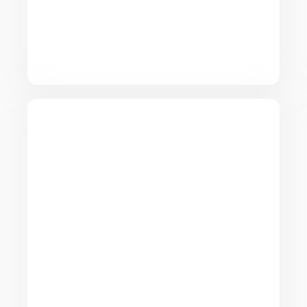
formules incluant l’emballage, la
protection, le démontage, le
remontage et le transport du mobilier.
Déménagement international
à Orléans
Menna est spécialisée dans le
déménagement international
depuis Orléans. Nous
accompagnons les
particuliers et les
professionnels pour leurs
projets d’installation à