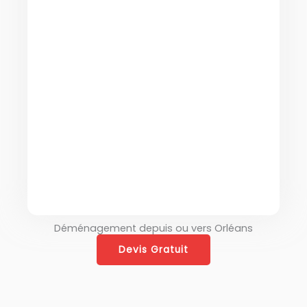
l’étranger, en Europe ou dans
d’autres pays. Notre
entreprise prend en charge le
transport et l’organisation
complète du déménagement
international. Nous disposons
d’une expertise reconnue
pour les déménagements
entre la France et le Maroc.
Déménagement depuis ou vers Orléans
Devis Gratuit