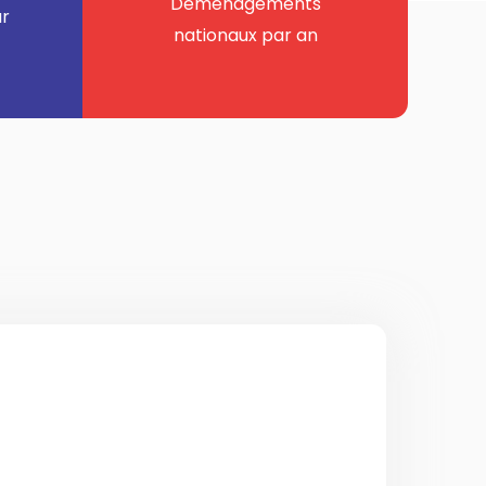
Déménagements
ur
nationaux par an
ternational à Clermont-Ferrand
cialisée dans le déménagement
 depuis Clermont-Ferrand. Nous