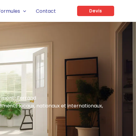
formules
Contact
Devis
ermont-Ferrand
ents locaux, nationaux et internationaux,