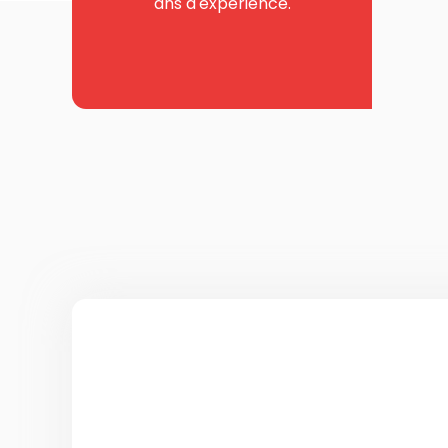
ans d'expérience.
Déménagement de particuliers à Cl
Menna accompagne les particuliers 
déménager à Clermont-Ferrand ou 