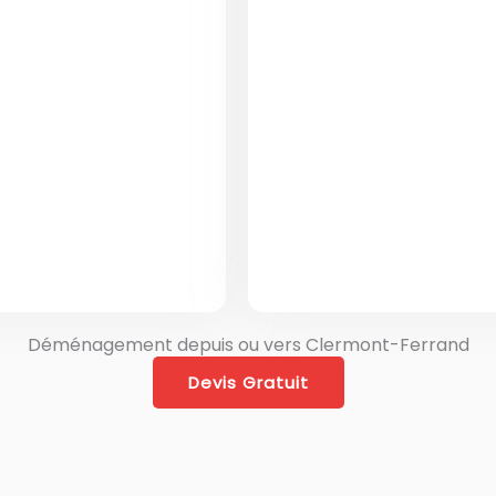
os déménageurs
accompagnons les 
es étapes du
pour leurs projets 
une organisation
ou dans d’autre
ons plusieurs
charge le transpor
rotection du
international.
et transport
reconnue pour l
 logement.
Déménagement depuis ou vers Clermont-Ferrand
Devis Gratuit