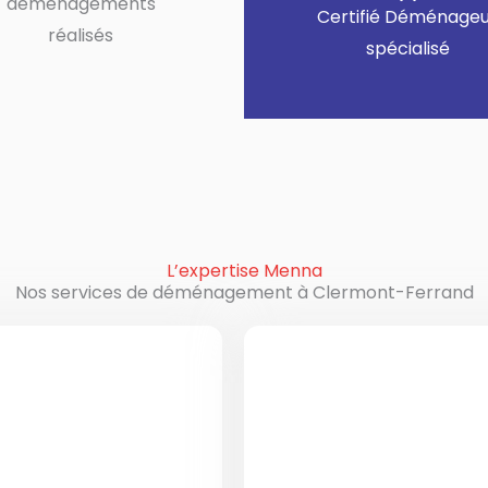
déménagements
Certifié Déménage
réalisés
spécialisé
L’expertise Menna
Nos services de déménagement à Clermont-Ferrand
ermont-Ferrand
Déménagement in
qui souhaitent
Menna est spé
vers une autre
international