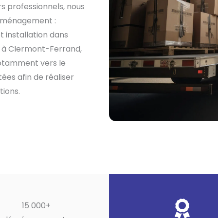
s professionnels, nous
déménagement :
t installation dans
 à Clermont-Ferrand,
 notamment vers le
es afin de réaliser
ions.
15 000+