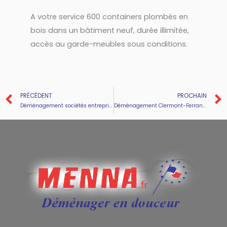
A votre service 600 containers plombés en
bois dans un bâtiment neuf, durée illimitée,
accès au garde-meubles sous conditions.
Prev
PRÉCÉDENT
PROCHAIN
Déménagement sociétés entreprises 63 Puy-de-Dôme
Déménagement Clermont-Ferrand 63000 Puy-de-Dôme