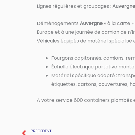
Lignes régulières et groupages :
Auvergn
Déménagements
Auvergne
« à la carte 
Europe et à une journée de camion de n’i
Véhicules équipés de matériel spécialisé e
Fourgons capitonnés, camions, rem
Échelle électrique portative mont
Matériel spécifique adapté : transpa
étiquettes, cartons, couvertures, h
A votre service 600 containers plombés e
Prev
PRÉCÉDENT