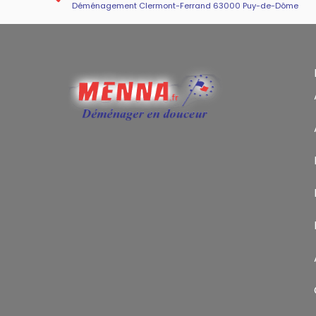
Déménagement Clermont-Ferrand 63000 Puy-de-Dôme