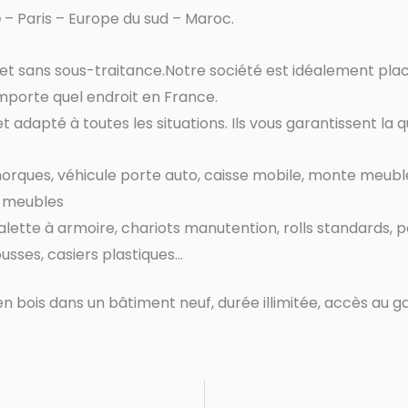
e
– Paris – Europe du sud – Maroc.
» et sans sous-traitance.Notre société est idéalement plac
mporte quel endroit en France.
t adapté à toutes les situations. Ils vous garantissent la 
orques, véhicule porte auto, caisse mobile, monte meubl
e meubles
lette à armoire, chariots manutention, rolls standards, po
ousses, casiers plastiques…
n bois dans un bâtiment neuf, durée illimitée, accès au g