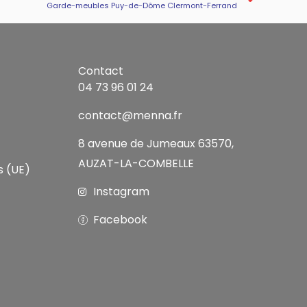
Garde-meubles Puy-de-Dôme Clermont-Ferrand
Contact
04 73 96 01 24
contact@menna.fr
8 avenue de Jumeaux 63570,
AUZAT-LA-COMBELLE
s (UE)
Instagram
Facebook